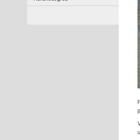
F
p
V
u