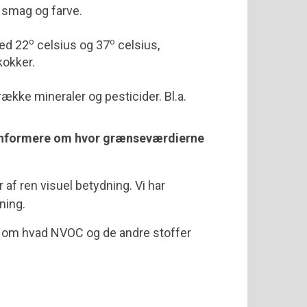
 smag og farve.
o
o
ed 22
celsius og 37
celsius,
kokker.
kke mineraler og pesticider. Bl.a.
at informere om hvor grænseværdierne
 af ren visuel betydning. Vi har
ning.
e om hvad NVOC og de andre stoffer