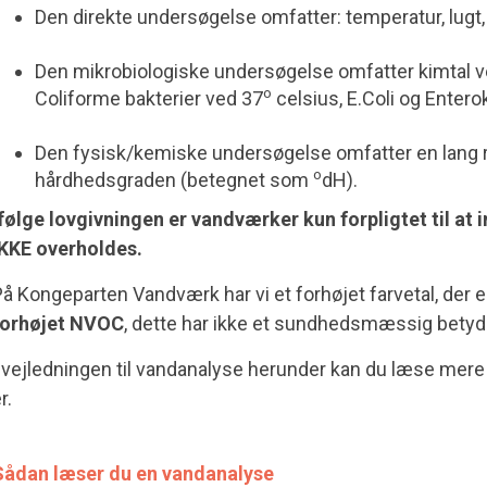
Den direkte undersøgelse omfatter: temperatur, lugt,
Den mikrobiologiske undersøgelse omfatter kimtal v
o
Coliforme bakterier ved 37
celsius, E.Coli og Entero
Den fysisk/kemiske undersøgelse omfatter en lang ræ
o
hårdhedsgraden (betegnet som
dH).
følge lovgivningen er vandværker kun forpligtet til 
IKKE overholdes.
å Kongeparten Vandværk har vi et forhøjet farvetal, der er
forhøjet NVOC
, dette har ikke et sundhedsmæssig betyd
 vejledningen til vandanalyse herunder kan du læse mer
r.
Sådan læser du en vandanalyse